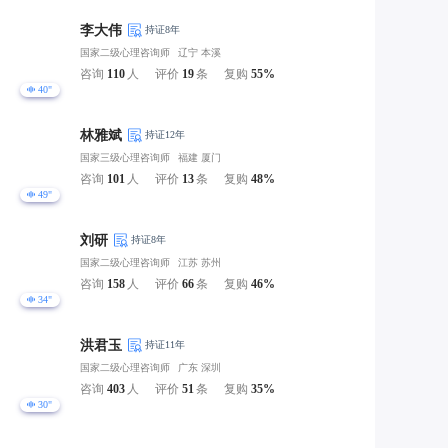
李大伟
持证8年
国家二级心理咨询师
辽宁 本溪
咨询
110
人
评价
19
条
复购
55%
40"
林雅斌
持证12年
国家三级心理咨询师
福建 厦门
咨询
101
人
评价
13
条
复购
48%
49"
刘研
持证8年
国家二级心理咨询师
江苏 苏州
咨询
158
人
评价
66
条
复购
46%
34"
洪君玉
持证11年
国家二级心理咨询师
广东 深圳
咨询
403
人
评价
51
条
复购
35%
30"