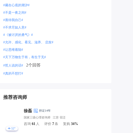
#藏在心底的潮汐#
#不是一夜之间#
#善待我自己#
#不求尽如人意#
#《被讨厌的勇气》#
#允许、感化、看见、滋养、 启发#
#让思维着陆#
#天下万物生于有，有生于无#
2个回答
#哲人说的话#
#真的不想打#
推荐咨询师
徐磊
持证14年
国家三级心理咨询师
江苏 宿迁
咨询
61
人
评价
7
条
复购
34%
52"