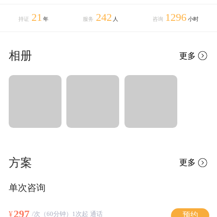
21
242
1296
持证
年
服务
人
咨询
小时
相册
更多
方案
更多
单次咨询
297
¥
/次（60分钟）1次起 通话
预约