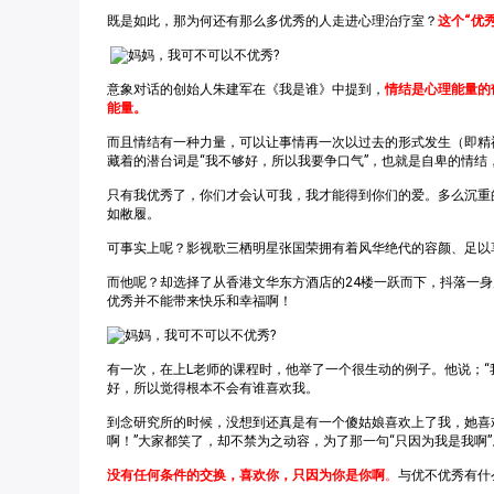
既是如此，那为何还有那么多优秀的人走进心理治疗室？
这个“优
意象对话的创始人朱建军在《我是谁》中提到，
情结是心理能量的
能量。
而且情结有一种力量，可以让事情再一次以过去的形式发生（即精神
藏着的潜台词是“我不够好，所以我要争口气”，也就是自卑的情结
只有我优秀了，你们才会认可我，我才能得到你们的爱。多么沉重
如敝履。
可事实上呢？影视歌三栖明星张国荣拥有着风华绝代的容颜、足以
而他呢？却选择了从香港文华东方酒店的24楼一跃而下，抖落一
优秀并不能带来快乐和幸福啊！
有一次，在上L老师的课程时，他举了一个很生动的例子。他说；
好，所以觉得根本不会有谁喜欢我。
到念研究所的时候，没想到还真是有一个傻姑娘喜欢上了我，她喜
啊！”大家都笑了，却不禁为之动容，为了那一句“只因为我是我啊”
没有任何条件的交换，喜欢你，只因为你是你啊
。
与优不优秀有什