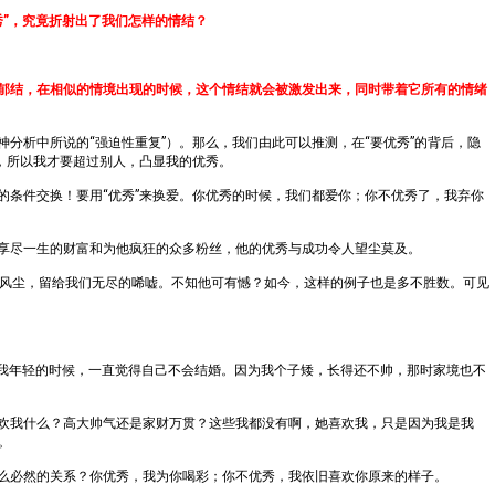
秀”，究竟折射出了我们怎样的情结？
郁结，在相似的情境出现的时候，这个情结就会被激发出来，同时带着它所有的情绪
分析中所说的“强迫性重复”）。那么，我们由此可以推测，在“要优秀”的背后，隐
，所以我才要超过别人，凸显我的优秀。
的条件交换！要用“优秀”来换爱。你优秀的时候，我们都爱你；你不优秀了，我弃你
享尽一生的财富和为他疯狂的众多粉丝，他的优秀与成功令人望尘莫及。
身风尘，留给我们无尽的唏嘘。不知他可有憾？如今，这样的例子也是多不胜数。可见
“我年轻的时候，一直觉得自己不会结婚。因为我个子矮，长得还不帅，那时家境也不
欢我什么？高大帅气还是家财万贯？这些我都没有啊，她喜欢我，只是因为我是我
。
么必然的关系？你优秀，我为你喝彩；你不优秀，我依旧喜欢你原来的样子。