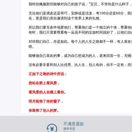
我特别佩服那些能够对自己的孩子说：“宝贝，不管你是什么样子
无论他们是调皮还是乖巧，安静或是活泼，考100分还是60分，
在，更是我们亲自邀请到这个世界上来的礼物。
所以我们要无条件地爱他们，尊重他们是一个独立的个体，尊重他
有时，我们只需要尊重每一朵花不同的绽放时间就好了，让他们自
对待我们自己，亦是如此。每个人的人生之路都不一样，有人喜欢
错。
能够做自己喜欢的事，成为自己想成为的人，老来回首一生，无憾
没有必要非要和别人比优秀、比人生，别人有的，你不一定有；而
正如卞之琳的诗中所说：
您站在桥上看风景，
看风景的人在楼上看你。
明月装饰了你的窗子，
你装饰了别人的梦。
不满意退款
服务承诺