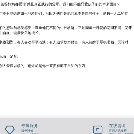
，爸爸妈妈都爱你”并且真正践行的父母。我们能不能只爱孩子们的本来面目？
我们能不能始终如一地爱他们，只因为他们是他们原本各自的样子，是独一无二的存
们的想法与感受感受，尊重他们不同的生长轨迹，正如同每一种花的花期不同，花开
由自在、健康快乐地成长。
轰轰烈烈，有人喜欢平平淡淡；有人追求权力财富，有人沉醉于琴棋书画，无论对
无悔，足矣。
别人梦寐以求的，也许却是你一直拥有而不自知的东西。
专属服务
在线咨询
服务时长
咨询方式多样