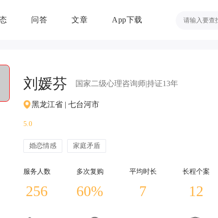
态
问答
文章
App下载
刘媛芬
国家二级心理
咨询
师
|持证13年
黑龙江省 | 七台河市
5.0
婚恋情感
家庭矛盾
服务人数
多次复购
平均时长
长程个案
256
60%
7
12