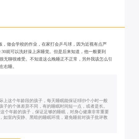
饭，做会学校的作业，在家打会乒乓球，因为近视有点严
:30就可以洗好澡上床睡觉。但是后来知道，他一般要到
床上很无聊很难受。不知道这么晚睡正不正常，另外我该怎么引
0左右睡。
际上这个年龄段的孩子，每天睡眠能保证8到9个小时一般
孩子的个体差异不同，有的睡眠时间短一点，或者是长。
于这个年龄的孩子，保证足够的睡眠，对身心健康非常重要
，如室内安静、黑暗的睡眠环境，避免睡前对孩子批评教