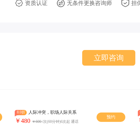
资质认证
无条件更换咨询师
担
立即咨询
8.0折
人际冲突，职场人际关系
预约
￥480
￥600
/次(60分钟)6次起 通话