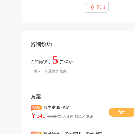
56
s
咨询预约
5
立即倾诉：
元/分钟
下载APP享受更多优惠
方案
9.0折
原生家庭 修复
预约
￥540
￥600
/次(60分钟)10次起 通话
9.0折
孩子厌学，考试情绪，亲子冲突