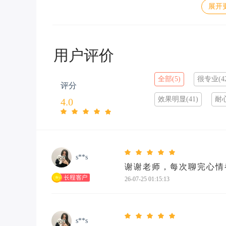
展开
用户评价
全部(5)
很专业(42
评分
效果明显(41)
耐心
4.0
s**s
谢谢老师，每次聊完心情
26-07-25 01:15:13
s**s