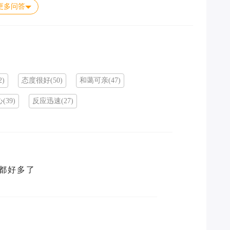
更多问答
)
态度很好(50)
和蔼可亲(47)
(39)
反应迅速(27)
都好多了