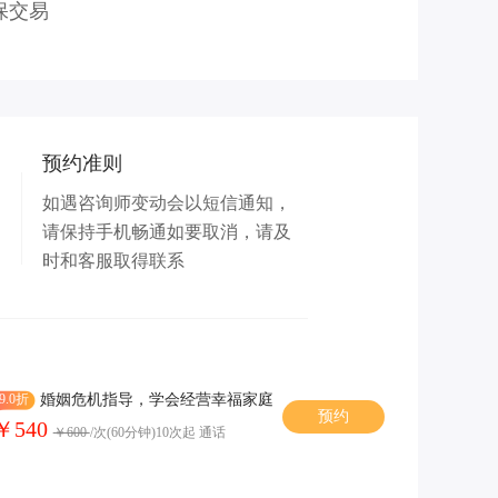
保交易
预约准则
如遇咨询师变动会以短信通知，
请保持手机畅通如要取消，请及
时和客服取得联系
9.0折
婚姻危机指导，学会经营幸福家庭
预约
￥540
￥600
/次(60分钟)10次起 通话