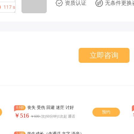
资质认证
无条件更换
117
s
立即咨询
8.6折
丧失 受伤 回避 迷茫 讨好
预约
￥516
￥600
/次(60分钟)1次起 通话
5.3折
学生成长（含通话 文字 语音）