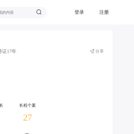
登录
注册
持证17年
分享
长
长程个案
27