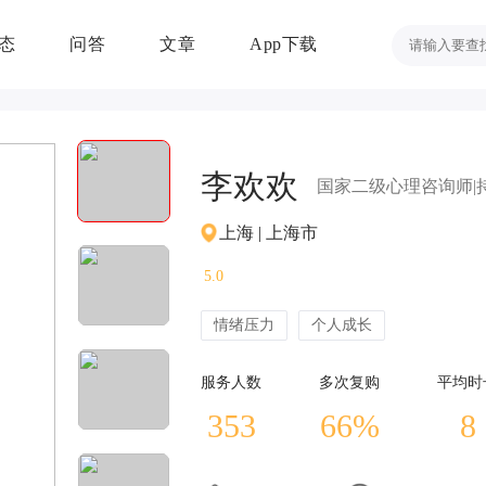
态
问答
文章
App下载
李欢欢
国家二级心理
咨询
师
|
上海 | 上海市
5.0
情绪压力
个人成长
服务人数
多次复购
平均时
353
66%
8