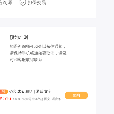
咨询师
担保交易
预约准则
如遇咨询师变动会以短信通知，
请保持手机畅通如要取消，请及
时和客服取得联系
8.6折
婚恋 成长 职场｜通话 文字
预约
￥516
￥600
/次(60分钟)1次起 图文+语音条