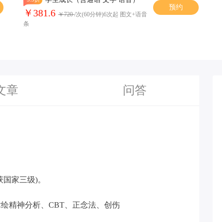
预约
￥381.6
￥720
/次(60分钟)6次起 图文+语音
条
文章
问答
获国家三级)。
绘精神分析、CBT、正念法、创伤