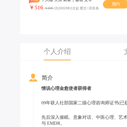
预约
￥516
￥600
/次(60分钟)1次起 图文+语音条
个人介绍
简介
情说心理金愈使者获得者
09年获人社部国家二级心理咨询师证书(已
先后深入催眠、意象对话、中医心理、艺术
与 EMDR。