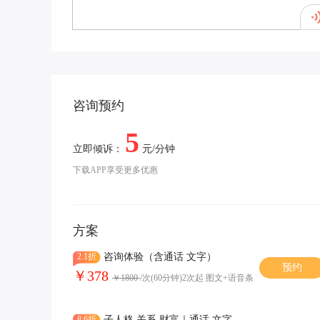
咨询预约
5
立即倾诉：
元/分钟
下载APP享受更多优惠
方案
2.1折
咨询体验（含通话 文字）
预约
￥378
￥1800
/次(60分钟)2次起 图文+语音条
8.6折
子人格 关系 财富｜通话 文字