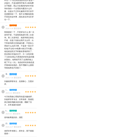
补充一下:而且我后面的话也不是进一
步提问，不是说要用尽每天10条免费
文字额度，我认为在规则内的针对咨
询本身的一个合理的沟通没什么问
题，但是出于正常礼貌我辛苦打的字
也需要回应一下。我不太理解他彻底
不回应的这件事，因此发在评论区评
论一下。
第9次
---
咨询
2026-3-28 通话咨询
客观描述一下，不想评论什么:第一次
咨询不错，于是我找他进行第二次咨
询。第二次咨询后，他咨询得总体也
不错，但是个别的点我不太认同，出
于和咨询师之间真诚沟通，不想在心
里留什么点的习惯，于是发一段文字
给他(平台给VIP免费10条文字沟通)，
他也就这段文字积极友善地回应了。
然后我针对他的文字，又一次性回复
了几段话(我认为里面的内容也是积极
友善的)，他再就不回了(这期间他上
线了不止一次)。包括此时此刻他也是
开着倾诉在线的，我不理解什么原因
导致他再也不回复了。
第1次
落落
咨询
2025-7-18 通话咨询
刘越老师很专业，也很耐心，五星好
评。
第1次
1198
咨询
2025-6-6 通话咨询
今天给我做心理指导的是刘越老师，
刘老师非常专业，非常热情，我感觉
真正能给我解决的问题，缓解了压
力，非常感谢刘老师
第3次
huan
咨询
2025-6-5 通话咨询
咨询效果挺好的，满意
第1次
归鹤
咨询
2025-4-27 通话咨询
老师非常有耐心，很专业，善于循循
善诱！