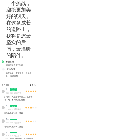
一个挑战，
迎接更加美
好的明天。
在这条成长
的道路上，
我将是您最
坚实的后
盾，最温暖
的陪伴。
资质认证
国家三级心理咨询师
擅长领域
婚恋情感、
家庭矛盾、
个人成
长、
法律咨询
用户评价
更多
第6次
雪丽
咨询
2026-6-26 通话咨询
刘老师，人还是很专业的，也很睿
智，给了不同角度的见解
第7次
高益
咨询
2026-4-29 通话咨询
咨询效果挺好的，满意
第8次
高益
咨询
2026-4-29 通话咨询
咨询效果挺好的，满意
第8次
---
咨询
2026-3-28 通话咨询