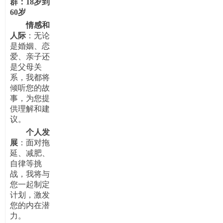
群：
18岁到
60岁
情感和
人际
：无论
是婚姻、恋
爱、亲子还
是父母关
系，我都将
倾听您的故
事，为您提
供理解和建
议。
个人发
展
：面对拖
延、减肥、
自律等挑
战，我将与
您一起制定
计划，激发
您的内在潜
力。