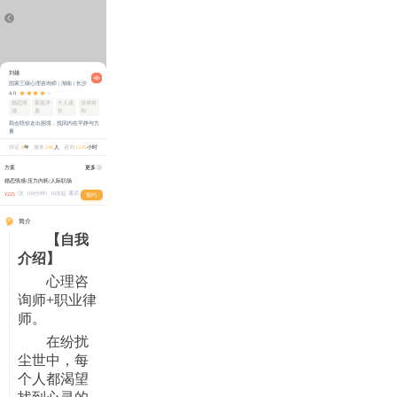
刘越
国家三级心理
咨询
师
| 湖南 | 长沙
4.0
婚恋情
家庭矛
个人成
法律咨
感
盾
长
询
我会陪你走出困境，找回内在平静与力
量
持证
8
年
服务
248
人
咨询
1226
小时
方案
更多
婚恋情感/压力内耗/人际职场
/次（60分钟）10次起 通话
¥
225
预约
简介
【自我
介绍】
心理咨
询师
+职业律
师。
在纷扰
尘世中，每
个人都渴望