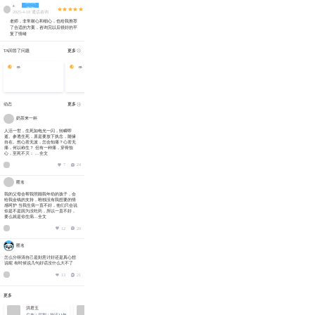
第1次
z
咨询
2025-4-18 通话咨询
老师，非常耐心和细心，也给我推荐
了合适的方案，咨询完以后很好的平
复了情绪
TA回答了问题
更多
A
m
A
m
A
阴影不会在阳光下消
A
情绪是信使，不是主
A
你不需要照亮整片夜
失，而是与光共存，构成了完
人。听它说什么，但别让它替
空，成为自己的烛火便足够！
整的你。
你决定。
动态
更多
奶茶来一杯
人活一世，生死如电光一闪，转瞬即
逝。参透生死，原是要放下执念，随缘
自在。然心若无波，怎会知痛？心若无
痛，何以称生？ 但有一种痛，穿骨蚀
心，至死不灭： ...
全文
7
24
匿名
我的父母会帮我照顾我年幼的孩子，会
给我金钱的支持，唯独没有我想要的情
感呵护 当我生病一直不好，他们只会说
你是不是因为没吃药，所以一直不好，
要么就是你生病...
全文
12
20
匿名
怎么分得清自己是刻意讨好还是真心想
说呢 有时候说几句好话没什么大不了
13
21
更多
洪君玉
杜宁娟
王瑞丰
张瑞琴
祝云